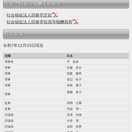
定款・役員等報酬支給基準
社会福祉法人回春堂定款
社会福祉法人回春堂役員等報酬規程
役員名簿
令和7年12月23日現在
役職
氏名
理事長
平 政幸
理事
佐藤 良吉
理事
我妻 勝男
理事
渡辺 暁子
理事
高島 豊子
齋藤 直子
理事
監事
房間 正勝
監事
羽賀 秀一
評議員
安達 治雄
評議員
今井 潔
評議員
金田 和男