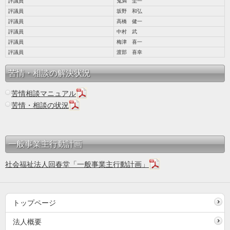
評議員
鬼満 圭一
評議員
坂野 和弘
評議員
高橋 健一
評議員
中村 武
評議員
梅津 喜一
評議員
渡部 喜幸
苦情・相談の解決状況
苦情相談マニュアル
苦情・相談の状況
一般事業主行動計画
社会福祉法人回春堂「一般事業主行動計画」
トップページ
法人概要