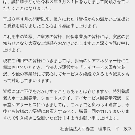
は、誠に勝手ながら令和８年３月３１日をもちまして閉鎖させてい
ただくことになりました。
平成８年４月の開所以来、長きにわたり皆様からの温かいご支援と
ご愛顧を賜りましたこと心より感謝申し上げます。
ご利用中の皆様、ご家族の皆様、関係事業所の皆様には、突然のお
知らせとなり大変なご迷惑をおかけいたしますこと深くお詫び申し
上げます。
現在ご利用中の皆様につきましては、担当のケアマネジャー様にご
相談させていただき、当法人が運営する「デイサービス回春堂花
沢」や他の事業所にて安心してサービスを継続できるよう誠意をも
って対応してまいります。
皆様にはご不便をおかけすることもあるとは存じますが、特別養護
老人ホーム回春堂、ショートステイ、デイサービス回春堂花沢、回
春堂ケアサービスにつきましては、これまでと変わらず運営し、今
後とも皆様のご要望にお応えするべく、職員一同努力してまいりま
すので引き続きご愛顧いただけますようお願い申し上げます。
社会福法人回春堂 理事長 平 政幸